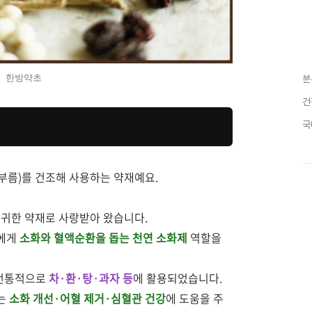
한방약초
분
건
국
 부름)를 건조해 사용하는 약재예요.
 귀한 약재로 사랑받아 왔습니다.
들에게
소화와 혈액순환을 돕는 천연 소화제
역할을
 전통적으로
차·환·탕·과자 등
에 활용되었습니다.
에는
소화 개선·어혈 제거·심혈관 건강
에 도움을 주