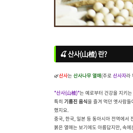
🍒 산사(山楂) 란
?
🌿
산사
는
산사나무 열매
(주로
산사자
라
*산사(山楂)*
는 예로부터 건강을 지키는
특히
기름진 음식
을 즐겨 먹던 옛사람
했지요.
중국, 한국, 일본 등 동아시아 전역에서
붉은 열매는 보기에도 아름답지만, 속