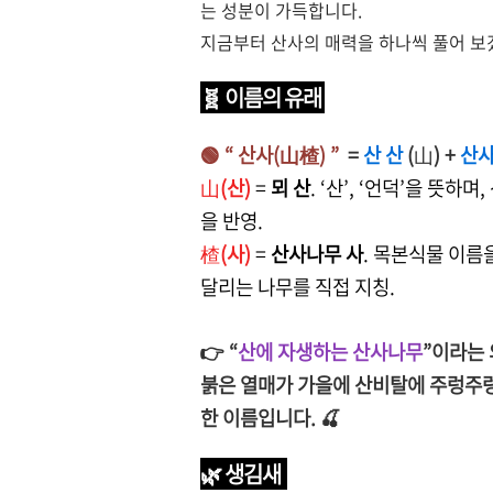
는 성분이 가득합니다.
지금부터 산사의 매력을 하나씩 풀어 보겠
🧬
이름의 유래
🟢 “ 산사(山楂)
”
=
산 산
(
山
)
+
산사
山
(산)
=
뫼 산
. ‘산’, ‘언덕’을 뜻
을 반영.
楂
(사)
=
산사나무 사
. 목본식물 이름
달리는 나무를 직접 지칭.
👉
“
산에 자생하는 산사나무
”이라는 
붉은 열매가 가을에 산비탈에 주렁주렁
한 이름입니다. 🍒
🌿 생김새