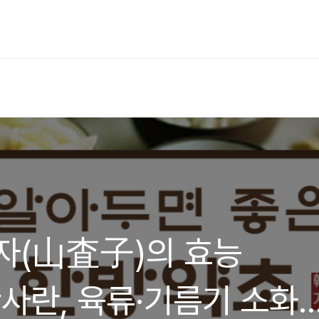
자(山査子)의 효능
산사란, 육류·기름기 소화