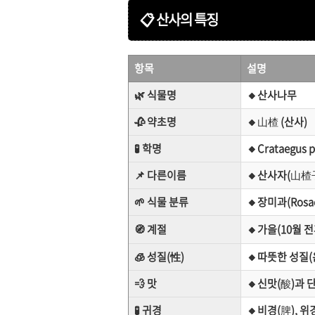
📋 산사
의 특징
항목
설명
🌿 식물명
🔸산사나무
🥀 약초명
🔸
山楂
(산사)
🧪 학명
🔸Crataegus p
📌 다른이름
🔸산사자(
山楂
🌱 식물 분류
🔸장미과(Rosa
🧭 계절
🔸가을(10월 전
🧊 성질(性)
🔸따뜻한 성질(
💨 맛
🔸신맛(
酸
)과 
🧪 귀경
🔸
비경(
脾
), 위