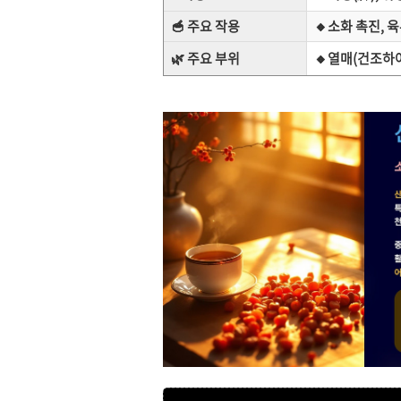
🥣 주요 작용
🔸
소화 촉진, 
🌿 주요 부위
🔸
열매(건조하여