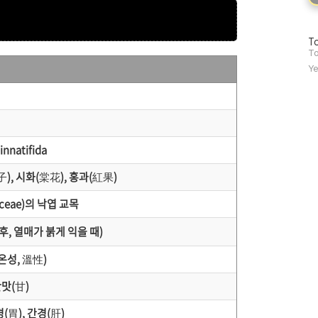
방
To
문
To
자
Ye
수
innatifida
子
), 시화(
棠花
), 홍과(
紅果
)
ceae)의 낙엽 교목
후, 열매가 붉게 익을 때)
온성,
溫性
)
단맛(
甘
)
경(
胃
), 간경(
肝
)