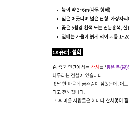
높이 약 3~6m(나무 형태)
잎은 어긋나며 넓은 난형, 가장자리
꽃은 5월경 흰색 또는 연분홍색, 
열매는 가을에 붉게 익어 지름 1~2
📜 유래·설화
🪨 중국 민간에서는
산사
를 ‘
붉은 복(福)
나무
라는 전설이 있습니다.
옛날 한 마을에 굶주림이 심했는데, 어느
다고 전해집니다.
그 후 마을 사람들은 해마다
산사꽃이 필