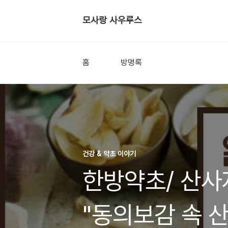
모사랑 사우루스
홈
방명록
건강 & 약초 이야기
한방약초/ 산사
"동의보감 속 